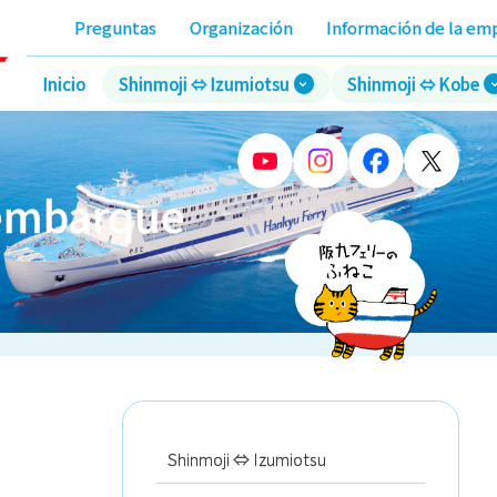
Preguntas
Organización
Información de la em
Inicio
Shinmoji ⇔ Izumiotsu
Shinmoji ⇔ Kobe
 embarque
Shinmoji ⇔ Izumiotsu