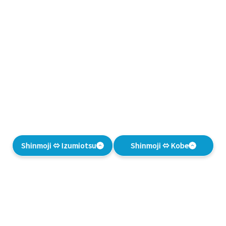
Shinmoji ⇔ Izumiotsu
Shinmoji ⇔ Kobe
CÓMO EMBARCAR
EL FERRY