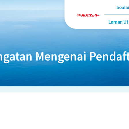
Soala
Laman U
ngatan Mengenai Pendaf