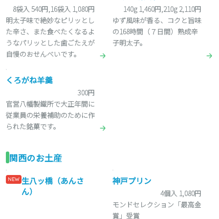
8袋入 540円,16袋入 1,080円
140g 1,460円,210g 2,110円
明太子味で絶妙なピリッとし
ゆず風味が香る、コクと旨味
た辛さ、また食べたくなるよ
の168時間（７日間）熟成辛
うなパリッとした歯ごたえが
子明太子。
自慢のおせんべいです。
くろがね羊羹
300円
官営八幡製鐵所で大正年間に
従業員の栄養補助のために作
られた銘菓です。
関西のお土産
生八ッ橋（あんさ
神戸プリン
NEW
ん）
4個入 1,080円
モンドセレクション「最高金
賞」受賞