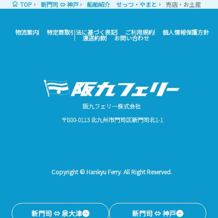
TOP
新門司 ⇔ 神戸
船舶紹介 せっつ・やまと
売店・お土産
物流案内
特定商取引法に基づく表記
ご利用規約
個人情報保護方針
運送約款
お問い合わせ
阪九フェリー株式会社
〒800-0113 北九州市門司区新門司北1-1
Copyright © Hankyu Ferry. All Right Reserved.
新門司 ⇔ 泉大津
新門司 ⇔ 神戸