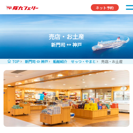
コンテンツへスキップ
ネット予約
売店・お土産
新門司 ↔︎ 神戸
TOP
新門司 ⇔ 神戸
船舶紹介 せっつ・やまと
売店・お土産