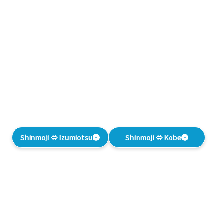
Shinmoji ⇔ Izumiotsu
Shinmoji ⇔ Kobe
WIE MAN AN BORD
GEHT