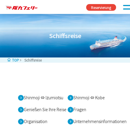
Zum Inhalt springen
Reservierung
Schiffsreise
TOP
Schiffsreise
Shinmoji ⇔ Izumiotsu
Shinmoji ⇔ Kobe
Genießen Sie Ihre Reise
Fragen
Organisation
Unternehmensinformationen