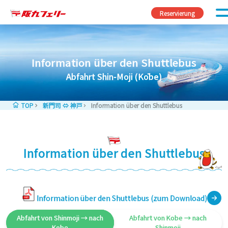
Zum Inhalt springen
Reservierung
Information über den Shuttlebus
Abfahrt Shin-Moji (Kōbe)
TOP
新門司 ⇔ 神戸
Information über den Shuttlebus
Information über den Shuttlebus
Information über den Shuttlebus (zum Download)
Abfahrt von Shinmoji → nach
Abfahrt von Kobe → nach
Kobe
Shinmoji