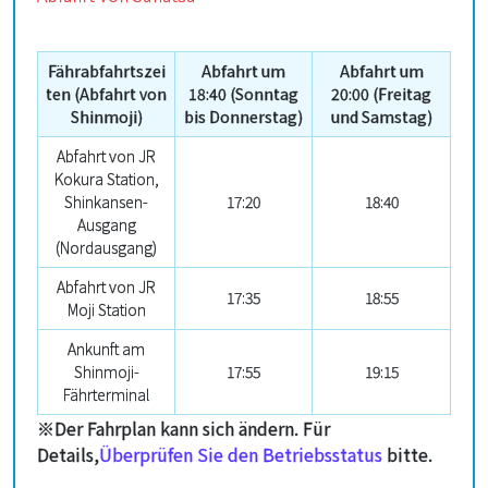
Fährabfahrtszei
Abfahrt um
Abfahrt um
ten (Abfahrt von
18:40 (Sonntag
20:00 (Freitag
Shinmoji)
bis Donnerstag)
und Samstag)
Abfahrt von JR
Kokura Station,
Shinkansen-
17:20
18:40
Ausgang
(Nordausgang)
Abfahrt von JR
17:35
18:55
Moji Station
Ankunft am
Shinmoji-
17:55
19:15
Fährterminal
※Der Fahrplan kann sich ändern. Für
Details,
Überprüfen Sie den Betriebsstatus
bitte.