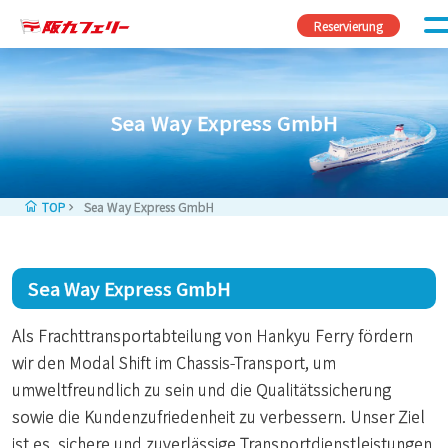
Zum Inhalt springen
Reservierung
Sea Way Express GmbH
TOP
Sea Way Express GmbH
Sea Way Express GmbH
Als Frachttransportabteilung von Hankyu Ferry fördern
wir den Modal Shift im Chassis-Transport, um
umweltfreundlich zu sein und die Qualitätssicherung
sowie die Kundenzufriedenheit zu verbessern. Unser Ziel
ist es, sichere und zuverlässige Transportdienstleistungen