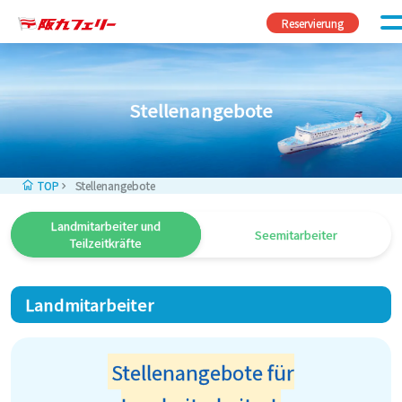
Zum Inhalt springen
Reservierung
Stellenangebote
TOP
Stellenangebote
Landmitarbeiter und
Seemitarbeiter
Teilzeitkräfte
Landmitarbeiter
Stellenangebote für