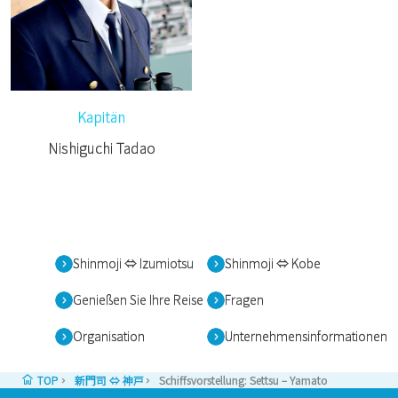
Kapitän
Nishiguchi Tadao
Shinmoji ⇔ Izumiotsu
Shinmoji ⇔ Kobe
Genießen Sie Ihre Reise
Fragen
Organisation
Unternehmensinformationen
TOP
新門司 ⇔ 神戸
Schiffsvorstellung: Settsu – Yamato