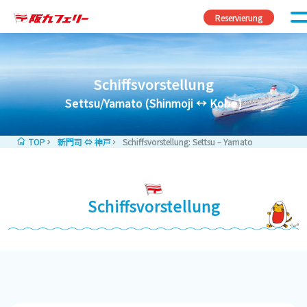
Zum Inhalt springen
Reservierung
Schiffsvorstellung
Settsu/Yamato (Shinmoji ↔︎ Kobe)
TOP
新門司 ⇔ 神戸
Schiffsvorstellung: Settsu – Yamato
Schiffsvorstellung