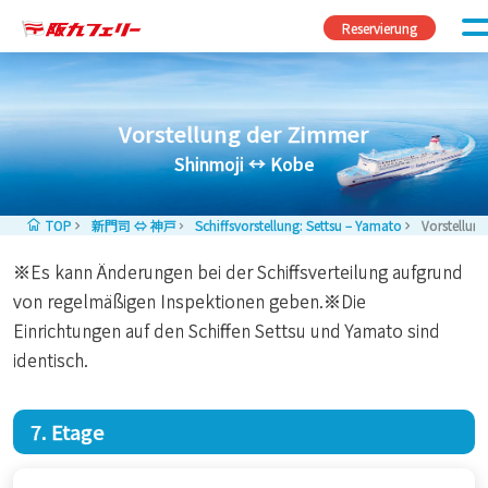
Zum Inhalt springen
Reservierung
Vorstellung der Zimmer
Shinmoji ↔︎ Kobe
TOP
新門司 ⇔ 神戸
Schiffsvorstellung: Settsu – Yamato
Vorstellun
※Es kann Änderungen bei der Schiffsverteilung aufgrund
von regelmäßigen Inspektionen geben.※Die
Einrichtungen auf den Schiffen Settsu und Yamato sind
identisch.
7. Etage