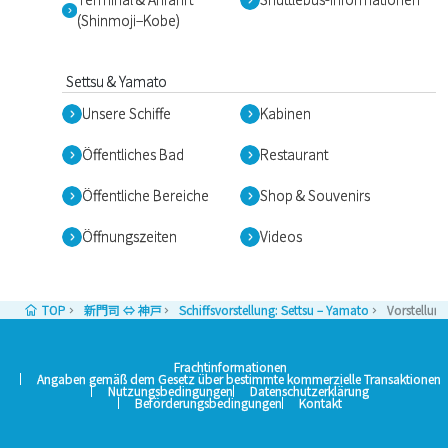
(Shinmoji–Kobe)
Settsu & Yamato
Unsere Schiffe
Kabinen
Öffentliches Bad
Restaurant
Öffentliche Bereiche
Shop & Souvenirs
Öffnungszeiten
Videos
TOP
新門司 ⇔ 神戸
Schiffsvorstellung: Settsu – Yamato
Vorstellun
Frachtinformationen
Angaben gemäß dem Gesetz über bestimmte kommerzielle Transaktionen
Nutzungsbedingungen
Datenschutzerklärung
Beförderungsbedingungen
Kontakt