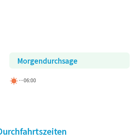
Morgendurchsage
…06:00
urchfahrtszeiten