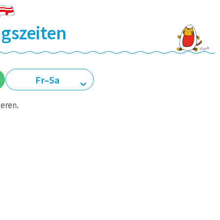
gszeiten
Fr–Sa
ieren.