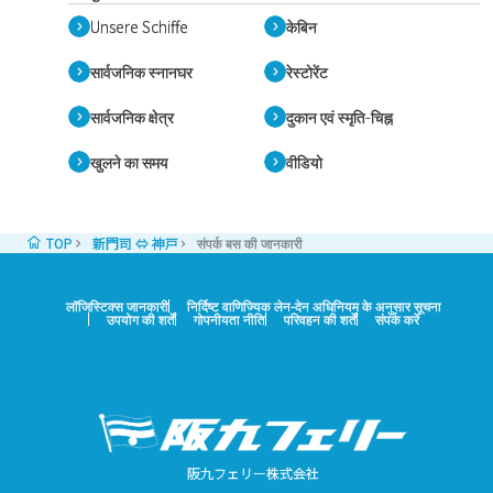
Unsere Schiffe
केबिन
सार्वजनिक स्नानघर
रेस्टोरेंट
सार्वजनिक क्षेत्र
दुकान एवं स्मृति-चिह्न
खुलने का समय
वीडियो
TOP
新門司 ⇔ 神戸
संपर्क बस की जानकारी
लॉजिस्टिक्स जानकारी
निर्दिष्ट वाणिज्यिक लेन-देन अधिनियम के अनुसार सूचना
उपयोग की शर्तें
गोपनीयता नीति
परिवहन की शर्तें
संपर्क करें
阪九フェリー株式会社