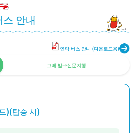
버스 안내
연락 버스 안내 (다운로드용)
고베 발→신문지행
)(탑승 시)