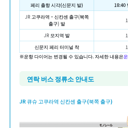
페리 출항 시각(신문지 발)
18:40
JR 고쿠라역・신칸센 출구(북쪽
1
출구) 발
JR 모지역 발
1
신문지 페리 터미널 착
1
※운항 다이어는 변경될 수 있습니다. 자세한 내용은
운
연락 버스 정류소 안내도
JR 큐슈 고쿠라역 신칸센 출구(북쪽 출구)