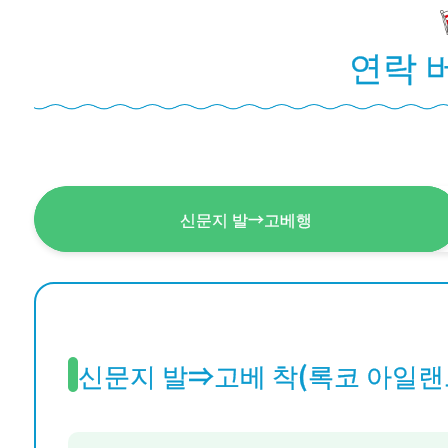
연락 
신문지 발→고베행
신문지 발⇒고베 착(록코 아일랜드