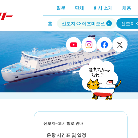
질문
단체
회사 소개
채용
홈
신모지 ⇔ 이즈미오쓰
신모지 
신모지–고베 항로 안내
운항 시간표 및 일정