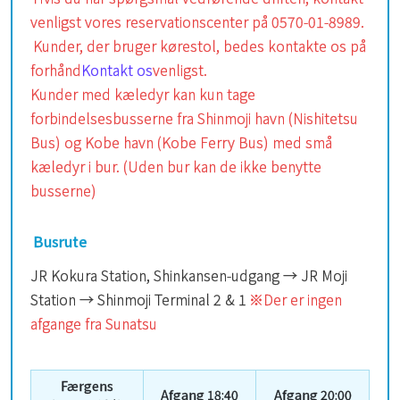
venligst vores reservationscenter på 0570-01-8989.
Kunder, der bruger kørestol, bedes kontakte os på
forhånd
Kontakt os
venligst.
Kunder med kæledyr kan kun tage
forbindelsesbusserne fra Shinmoji havn (Nishitetsu
Bus) og Kobe havn (Kobe Ferry Bus) med små
kæledyr i bur. (Uden bur kan de ikke benytte
busserne)
Busrute
JR Kokura Station, Shinkansen-udgang → JR Moji
Station → Shinmoji Terminal 2 & 1
※Der er ingen
afgange fra Sunatsu
Færgens
Afgang 18:40
Afgang 20:00