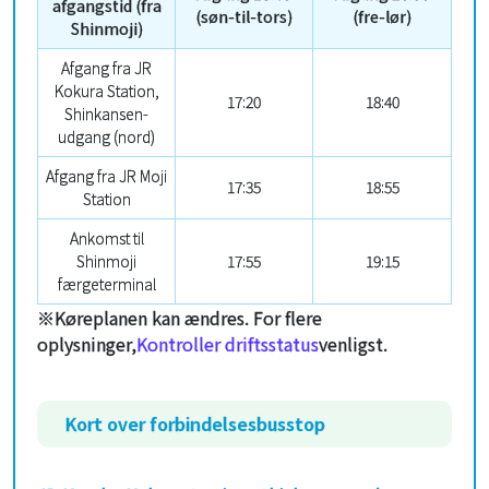
afgangstid (fra
(søn-til-tors)
(fre-lør)
Shinmoji)
Afgang fra JR
Kokura Station,
17:20
18:40
Shinkansen-
udgang (nord)
Afgang fra JR Moji
17:35
18:55
Station
Ankomst til
Shinmoji
17:55
19:15
færgeterminal
※Køreplanen kan ændres. For flere
oplysninger,
Kontroller driftsstatus
venligst.
Kort over forbindelsesbusstop