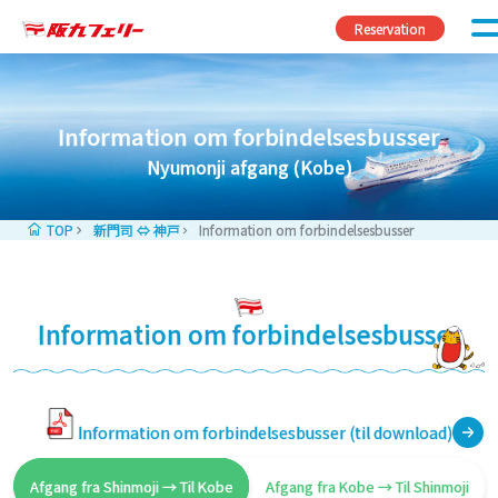
Fortsæt til indhold
Reservation
Information om forbindelsesbusser
Nyumonji afgang (Kobe)
TOP
新門司 ⇔ 神戸
Information om forbindelsesbusser
Information om forbindelsesbusser
Information om forbindelsesbusser (til download)
Afgang fra Shinmoji → Til Kobe
Afgang fra Kobe → Til Shinmoji