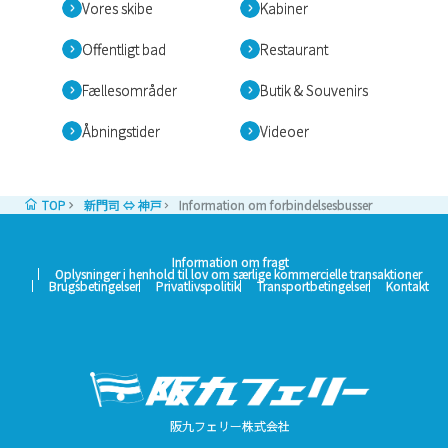
Vores skibe
Kabiner
Offentligt bad
Restaurant
Fællesområder
Butik & Souvenirs
Åbningstider
Videoer
TOP
新門司 ⇔ 神戸
Information om forbindelsesbusser
Information om fragt
Oplysninger i henhold til lov om særlige kommercielle transaktioner
Brugsbetingelser
Privatlivspolitik
Transportbetingelser
Kontakt
阪九フェリー株式会社