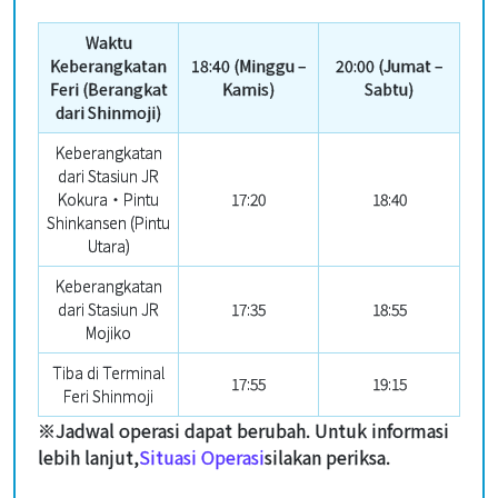
Waktu
Keberangkatan
18:40 (Minggu –
20:00 (Jumat –
Feri (Berangkat
Kamis)
Sabtu)
dari Shinmoji)
Keberangkatan
dari Stasiun JR
Kokura・Pintu
17:20
18:40
Shinkansen (Pintu
Utara)
Keberangkatan
dari Stasiun JR
17:35
18:55
Mojiko
Tiba di Terminal
17:55
19:15
Feri Shinmoji
※Jadwal operasi dapat berubah. Untuk informasi
lebih lanjut,
Situasi Operasi
silakan periksa.