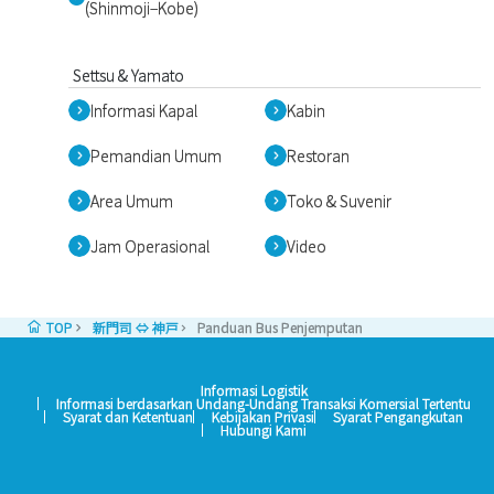
(Shinmoji–Kobe)
Settsu & Yamato
Informasi Kapal
Kabin
Pemandian Umum
Restoran
Area Umum
Toko & Suvenir
Jam Operasional
Video
TOP
新門司 ⇔ 神戸
Panduan Bus Penjemputan
Informasi Logistik
Informasi berdasarkan Undang-Undang Transaksi Komersial Tertentu
Syarat dan Ketentuan
Kebijakan Privasi
Syarat Pengangkutan
Hubungi Kami