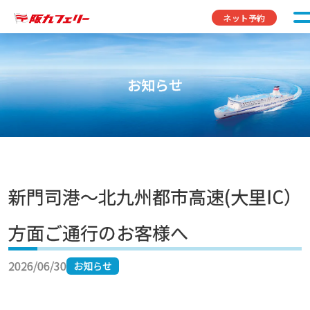
コンテンツへスキップ
ネット予約
お知らせ
新門司港～北九州都市高速(大里IC）
方面ご通行のお客様へ
2026/06/30
お知らせ