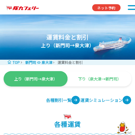
コンテンツへスキップ
ネット予約
運賃料金と割引
上り（新門司→泉大津）
TOP
新門司 ⇔ 泉大津
運賃料金と割引
上り（新門司→泉大津）
下り（泉大津→新門司）
各種割引一覧
運賃シミュレーション
各種運賃