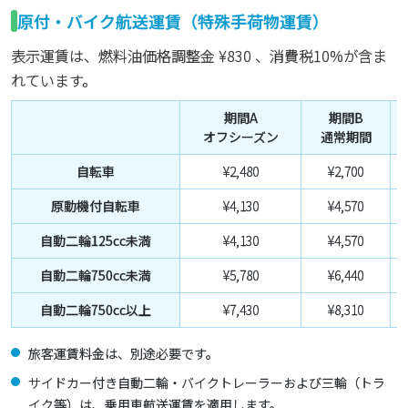
原付・バイク航送運賃（特殊手荷物運賃）
表示運賃は、燃料油価格調整金
¥830
、消費税10%が含ま
れています。
期間A
期間B
オフシーズン
通常期間
自転車
¥2,480
¥2,700
原動機付自転車
¥4,130
¥4,570
自動二輪125cc未満
¥4,130
¥4,570
自動二輪750cc未満
¥5,780
¥6,440
自動二輪750cc以上
¥7,430
¥8,310
旅客運賃料金は、別途必要です。
サイドカー付き自動二輪・バイクトレーラーおよび三輪（トラ
イク等）は、乗用車航送運賃を適用します。