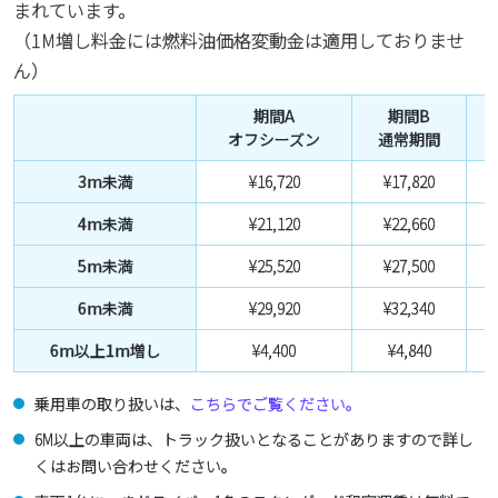
まれています。
（1M増し料金には燃料油価格変動金は適用しておりませ
ん）
期間A
期間B
オフシーズン
通常期間
3m未満
¥16,720
¥17,820
¥
4m未満
¥21,120
¥22,660
¥
5m未満
¥25,520
¥27,500
¥
6m未満
¥29,920
¥32,340
¥
6m以上1m増し
¥4,400
¥4,840
乗用車の取り扱いは、
こちらでご覧ください。
6M以上の車両は、トラック扱いとなることがありますので詳し
くはお問い合わせください。