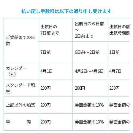
払い戻し手数料は以下の通り申し受けます
出航日の６日前
出航日の
出航日の前
～
7日前まで
出航時間前
2日前まで
ご乗船までの日
数
7日前
6日前～2日前
1日前
カレンダー
4月1日
4月2日～4月6日
4月7日
（例）
スタンダード和
200円
200円
200円
室
上記以外の船室
200円
券面金額の10%
券面金額の3
車 両
200円
券面金額の10%
券面金額の3