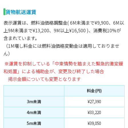
貨物航送運賃
表示運賃は、燃料油価格調整金(
6M未満まで¥9,900、6M以
上9M未満まで¥13,200、9M以上¥16,500
)、消費税10%が
含まれています。
（1M増し料金には燃料油価格変動金は適用しておりませ
ん）
※運賃を抑制している「中東情勢を踏まえた緊急的激変緩
和処置」による補助金が、変更及び終了した場合
掲示金額についても変更となります
料金(円)
3m未満
¥27,390
4m未満
¥33,220
5m未満
¥39,050