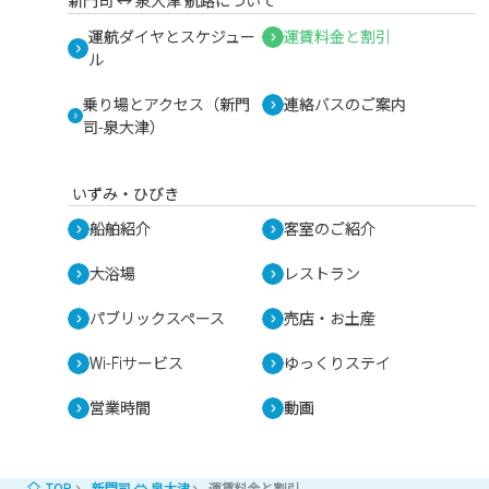
新門司 ↔︎ 泉大津 航路について
運航ダイヤとスケジュー
運賃料金と割引
ル
乗り場とアクセス（新門
連絡バスのご案内
司-泉大津）
いずみ・ひびき
船舶紹介
客室のご紹介
大浴場
レストラン
パブリックスペース
売店・お土産
Wi-Fiサービス
ゆっくりステイ
営業時間
動画
TOP
新門司 ⇔ 泉大津
運賃料金と割引