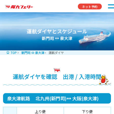
コンテンツへスキップ
ネット予約
運航ダイヤとスケジュール
新門司 ↔ 泉大津
TOP
新門司 ⇔ 泉大津
運航ダイヤ
運航ダイヤを確認 出港 / 入港時間
泉大津航路 北九州(新門司)↔ 大阪(泉大津)
上り便
下り便