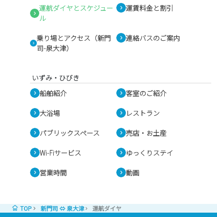
運航ダイヤとスケジュー
運賃料金と割引
ル
乗り場とアクセス（新門
連絡バスのご案内
司-泉大津）
いずみ・ひびき
船舶紹介
客室のご紹介
大浴場
レストラン
パブリックスペース
売店・お土産
Wi-Fiサービス
ゆっくりステイ
営業時間
動画
TOP
新門司 ⇔ 泉大津
運航ダイヤ