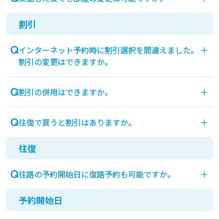
割引
空席があれば上等級へ変更可能です。
乗船後に船内案内所へお申し出ください。(船内で
インターネット予約時に割引選択を間違えました。
＋
の下級変更は承っておりません)
割引の変更はできますか。
割引に必要な書類等を当日窓口で確認の上、変更可
割引の併用はできますか。
＋
能です。
重複割引(二重併用)はできません。
往復で買うと割引はありますか。
＋
往復
往復割引はございません。ふネット予約（インター
ネット）からのご予約は（Ｃ・Ｄ期間を除く）20％
往路の予約開始日に復路予約も可能ですか。
＋
割引になります
予約開始日
往復でご乗船の場合でも、ご予約開始はそれぞれ2
ヵ月前の朝9時からとなります。往路ご予約時に復