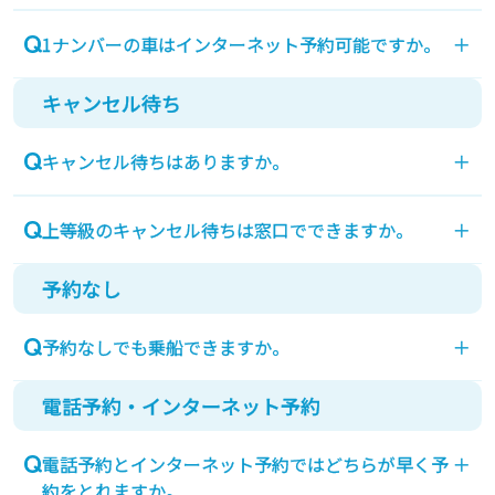
トラックは、インターネットからご予約いただけま
1ナンバーの車はインターネット予約可能ですか。
＋
せん。以下の番号にお電話をお願い致します。
新門司発(093)481-6681 泉大津発(0725)22-6361
キャンセル待ち
1ナンバーのお車は車体形状に関わらず貨物ダイヤ
神戸発(078)857-1223
ルでのご予約受付でございます。
キャンセル待ちはありますか。
＋
インターネット予約はご利用いただけません。
当日、乗船港の窓口でのみ承っております。お電
上等級のキャンセル待ちは窓口でできますか。
＋
話・インターネットでのキャンセル待ちは承ってお
りません。
予約なし
上等級のキャンセル待ちは、乗船された後に船内の
案内所にてお受けいたします。
予約なしでも乗船できますか。
＋
電話予約・インターネット予約
乗船当日に空席がある場合は乗船できます。
欠航の日もございますのでなるべくご予約をお願い
電話予約とインターネット予約ではどちらが早く予
＋
いたします。
約をとれますか。