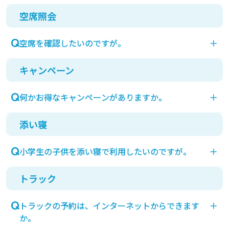
手帳割引適用後の料金はお電話にてお問合せくださ
空席照会
インターネット予約可能です。予約途中画面の割引
い。
選択を手帳割引にご変更いただけます。
空席を確認したいのですが。
＋
キャンペーン
空席照会には、会員登録が必要です。会員登録後、
ご乗船日を選択いただき空席照会を確認いただけま
何かお得なキャンペーンがありますか。
＋
す。
添い寝
ホームページの「キャンペーン・フェア」にてご確
認いただけます。
小学生の子供を添い寝で利用したいのですが。
＋
トラック
小学生は添い寝でご利用いただけません。乗船料金
が発生いたします。
トラックの予約は、インターネットからできます
＋
大人1名に対し幼児(未就学児)1名が添い寝でご乗船
か。
いただけます。