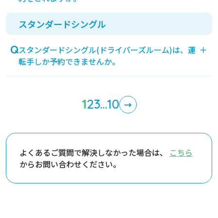
スタンダードシングル
電話もインターネットも同時開始です。予約開始は
2ヶ月前の同日午前9時からです。
スタンダードシングル(ドライバーズルーム)は、運
＋
尚、インターネット予約のゴールドランク以上の会
転手しか予約できませんか。
員様は、2ヶ月+1日前の日の午前9時よりインターネ
ット予約を開始いたします。（復路も同条件での受
スタンダードシングル(ドライバーズルーム)は、ト
付となります）
ラックドライバー様に提供しているお部屋ですが、
1
2
3
…
10
→
一般販売している場合は、どなたでもご利用いただ
けます。
よくあるご質問で解決しなかった場合は、
こちら
からお問い合わせください。