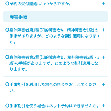
予約の受付開始はいつからですか。
＋
路のご予約はお取り出来ませんのでご了承くださ
い。
障害手帳
乗船予定日の2ヶ月前の同日の午前9時より開始いた
します。
身体障害者第1種(知的障害者A、精神障害者1級)の
＋
例：4/29、4/30の予約開始日は、3/1になります。
手帳がありますが、どのような割引適用になります
但し、うるう年の場合の4/29の予約開始日は2/29に
か。
なります。
尚、インターネット予約のゴールドランク以上の会
ご本人及び介護者1名の旅客運賃、どちらかが運転
員様は、2ヶ月+1日前の日の午前9時よりインターネ
身体障害者第2種(知的障害者B、精神障害者2級・3
＋
する自動車航送運賃(1台)が定価より50％割引とな
級)の手帳がありますが、どのような割引適用にな
ット予約開を始いたします。
ります。
りますか。
（復路も同条件での受付となります）
例：4/29、4/30、5/1の予約開始日は、2/28になり
ご本人のスタンダード和室料金のみ定価より50％割
ます。但し、うるう年の場合の4/30、5/1の予約開
手帳割引を利用した場合の料金をおしえてくださ
＋
引になります。介護者及び自動車航送運賃には割引
い。
始日は2/29になります。
適用がございません。
インターネットのシミュレーションはインターネッ
手帳割引を使う場合はネット予約はできませんか。
＋
ト割引適用料金表示のみでございます。