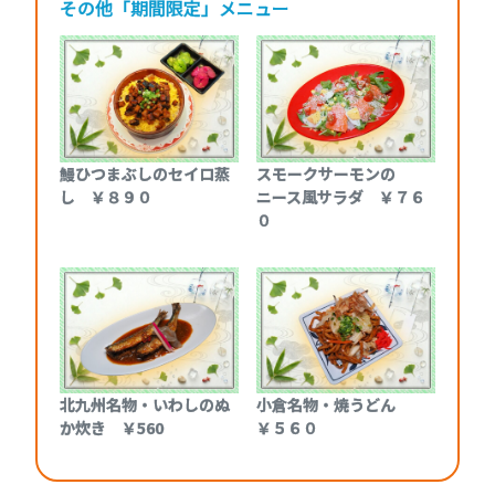
その他「期間限定」メニュー
鰻ひつまぶしのセイロ蒸
スモークサーモンの
し ￥８９０
ニース風サラダ ￥７６
０
北九州名物・いわしのぬ
小倉名物・焼うどん
か炊き ￥560
￥５６０