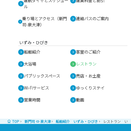
運航ダイヤとスケジュー
運賃料金と割引
ル
乗り場とアクセス（新門
連絡バスのご案内
司-泉大津）
いずみ・ひびき
船舶紹介
客室のご紹介
大浴場
レストラン
パブリックスペース
売店・お土産
Wi-Fiサービス
ゆっくりステイ
営業時間
動画
TOP
新門司 ⇔ 泉大津
船舶紹介 いずみ・ひびき
レストラン い