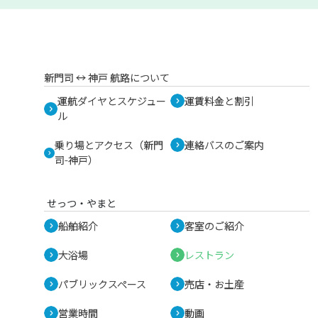
新門司 ↔︎ 神戸 航路について
運航ダイヤとスケジュー
運賃料金と割引
ル
乗り場とアクセス（新門
連絡バスのご案内
司-神戸）
せっつ・やまと
船舶紹介
客室のご紹介
大浴場
レストラン
パブリックスペース
売店・お土産
営業時間
動画