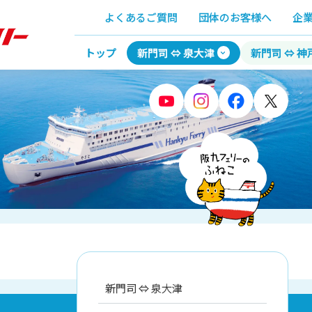
よくあるご質問
団体のお客様へ
企
トップ
新門司 ⇔ 泉大津
新門司 ⇔ 神
新門司 ⇔ 泉大津