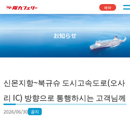
콘텐츠로 바로가기
예약
お知らせ
신몬지항~북규슈 도시고속도로(오사
리 IC) 방향으로 통행하시는 고객님께
2026/06/30
공지