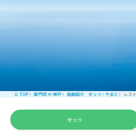
コンテンツへスキップ
TOP
新門司 ⇔ 神戸
船舶紹介 せっつ・やまと
レス
せっつ