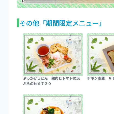
その他「期間限定メニュー」
ぶっかけうどん 鶏肉とトマトの天
チキン南蛮 ￥
ぷらのせ￥７２０