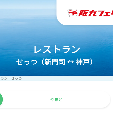
レストラン
せっつ（新門司 ↔︎ 神戸）
トラン せっつ
やまと