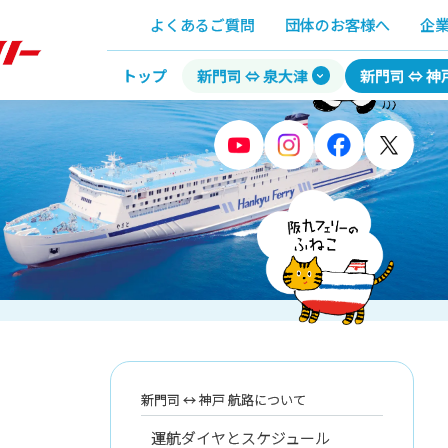
よくあるご質問
団体のお客様へ
企
トップ
新門司 ⇔ 泉大津
新門司 ⇔ 神
新門司 ↔︎ 神戸 航路について
運航ダイヤとスケジュール