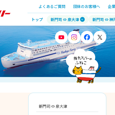
よくあるご質問
団体のお客様へ
企
トップ
新門司 ⇔ 泉大津
新門司 ⇔ 神
新門司 ⇔ 泉大津