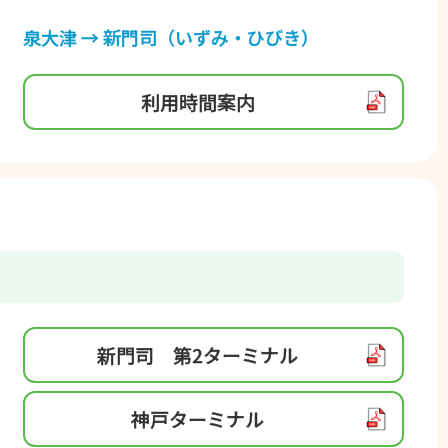
泉⼤津 → 新⾨司（いずみ・ひびき）
利⽤時間案内
新⾨司 第2ターミナル
神⼾ターミナル