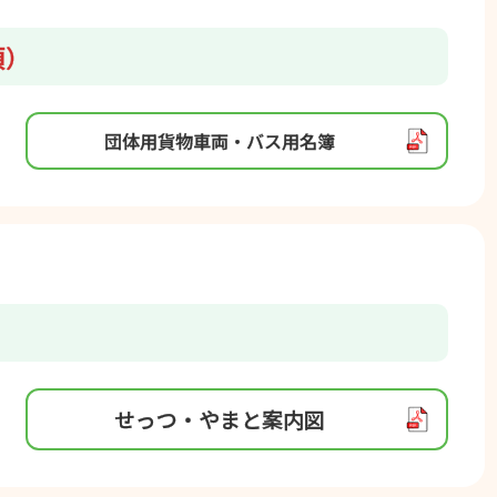
須）
団体⽤貨物⾞両・バス⽤名簿
せっつ・やまと案内図