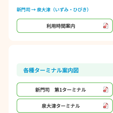
新⾨司 → 泉⼤津（いずみ・ひびき）
利⽤時間案内
各種ターミナル案内図
新⾨司 第1ターミナル
泉⼤津ターミナル