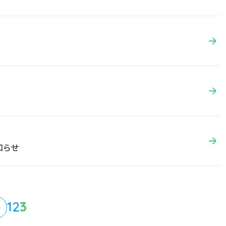
知らせ
1
2
3
←