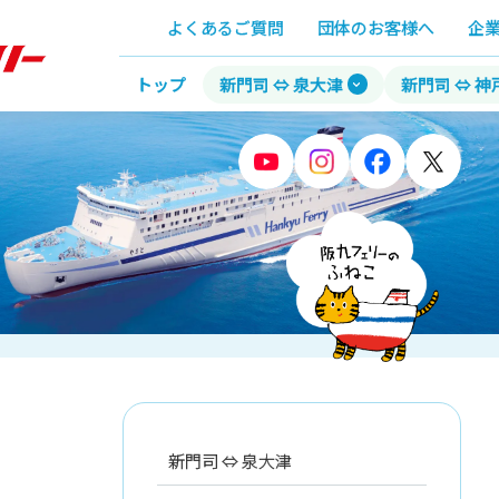
よくあるご質問
団体のお客様へ
企
トップ
新門司 ⇔ 泉大津
新門司 ⇔ 神
新門司 ⇔ 泉大津