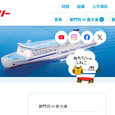
問題
組織
公司資訊
首頁
新門司 ⇔ 泉大津
新
新門司 ⇔ 泉大津