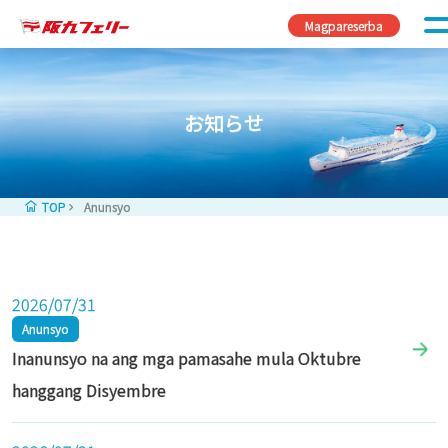
Skip to content
Magpareserba
お知らせ
TOP
Anunsyo
2026/07/31
Anunsyo
Inanunsyo na ang mga pamasahe mula Oktubre
hanggang Disyembre