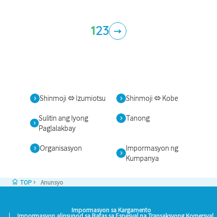
1
2
3
→
Shinmoji ⇔ Izumiotsu
Shinmoji ⇔ Kobe
Sulitin ang Iyong
Tanong
Paglalakbay
Organisasyon
Impormasyon ng
Kumpanya
TOP
Anunsyo
Impormasyon sa Kargamento
Impormasyon alinsunod sa Batas sa Espesyal na Transaksyong Komersyal