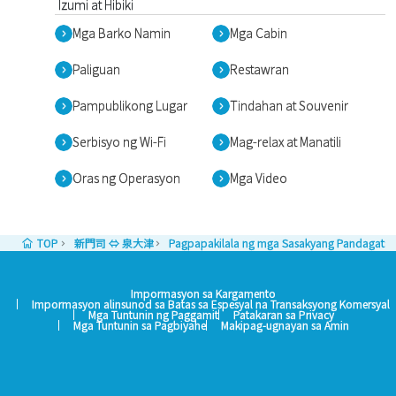
Izumi at Hibiki
Mga Barko Namin
Mga Cabin
Paliguan
Restawran
Pampublikong Lugar
Tindahan at Souvenir
Serbisyo ng Wi-Fi
Mag-relax at Manatili
Oras ng Operasyon
Mga Video
TOP
新門司 ⇔ 泉大津
Pagpapakilala ng mga Sasakyang Pandagat: Iz
Impormasyon sa Kargamento
Impormasyon alinsunod sa Batas sa Espesyal na Transaksyong Komersyal
Mga Tuntunin ng Paggamit
Patakaran sa Privacy
Mga Tuntunin sa Pagbiyahe
Makipag-ugnayan sa Amin