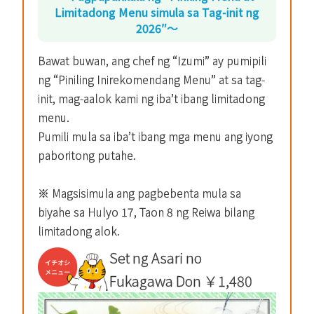
Limitadong Menu simula sa Tag-init ng
2026″～
Bawat buwan, ang chef ng “Izumi” ay pumipili
ng “Piniling Inirekomendang Menu” at sa tag-
init, mag-aalok kami ng iba’t ibang limitadong
menu.
Pumili mula sa iba’t ibang mga menu ang iyong
paboritong putahe.
※ Magsisimula ang pagbebenta mula sa
biyahe sa Hulyo 17, Taon 8 ng Reiwa bilang
limitadong alok.
Set ng Asari no
Fukagawa Don ￥1,480