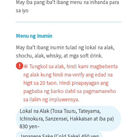
May iba pang iba’t ibang menu na inihanda para
sa iyo
Menu ng Inumin
May iba’t ibang inumin tulad ng lokal na alak,
shochu, alak, whisky, at mga soft drink.
※ Tungkol sa alak, hindi kami magbebenta
ng alak kung hindi ma-verify ang edad na
higit sa 20 taon. Hindi pinapayagan ang
pagbaba ng barko dahil sa pagmamaneho
sa ilalim ng impluwensya.
Lokal na Alak (Tosa Tsuru, Tateyama,
Ichinokura, Sanzensei, Hakkaisan at iba pa)
830 yen–
Japanese Sake (Cold Sake) 450 yen