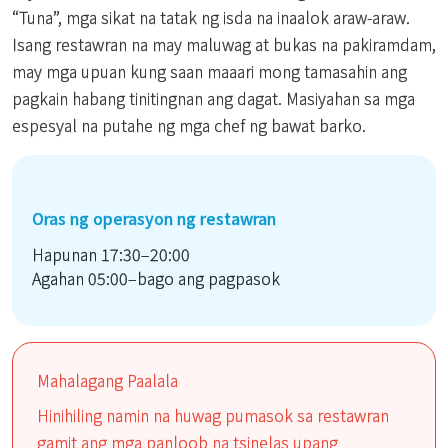
“Tuna”, mga sikat na tatak ng isda na inaalok araw-araw.
Isang restawran na may maluwag at bukas na pakiramdam,
may mga upuan kung saan maaari mong tamasahin ang
pagkain habang tinitingnan ang dagat. Masiyahan sa mga
espesyal na putahe ng mga chef ng bawat barko.
Oras ng operasyon ng restawran
Hapunan 17:30–20:00
Agahan 05:00–bago ang pagpasok
Mahalagang Paalala
Hinihiling namin na huwag pumasok sa restawran
gamit ang mga panloob na tsinelas upang