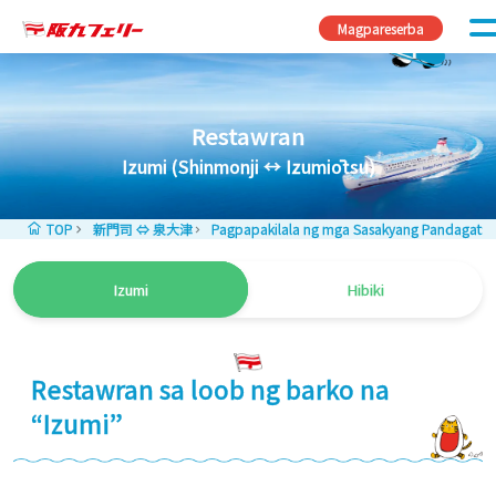
Skip to content
Magpareserba
Restawran
Izumi (Shinmonji ↔ Izumiōtsu)
TOP
新門司 ⇔ 泉大津
Pagpapakilala ng mga Sasakyang Pandagat: Iz
Izumi
Hibiki
Restawran sa loob ng barko na
“Izumi”