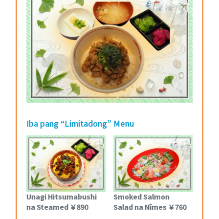
Iba pang “Limitadong” Menu
Unagi Hitsumabushi
Smoked Salmon
na Steamed ￥890
Salad na Nîmes ￥760