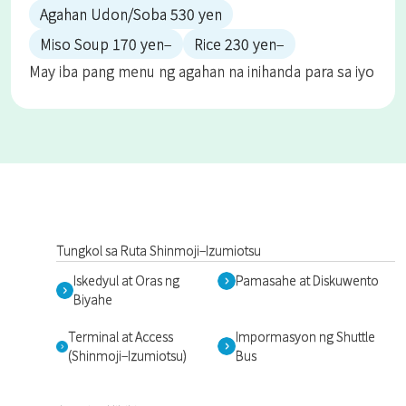
Agahan Udon/Soba 530 yen
Miso Soup 170 yen–
Rice 230 yen–
May iba pang menu ng agahan na inihanda para sa iyo
Tungkol sa Ruta Shinmoji–Izumiotsu
Iskedyul at Oras ng
Pamasahe at Diskuwento
Biyahe
Terminal at Access
Impormasyon ng Shuttle
(Shinmoji–Izumiotsu)
Bus