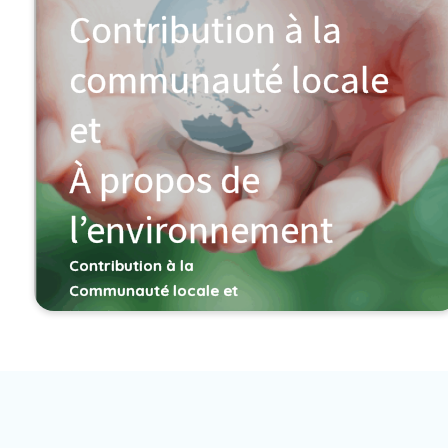
Contribution à la
communauté locale
et
À propos de
l’environnement
Contribution à la
Communauté locale et
L’environnement
Politique
environnementale
Engagement envers les
ODD