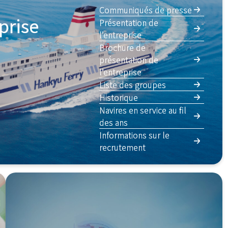
Communiqués de presse
prise
Présentation de
l’entreprise
Brochure de
présentation de
l’entreprise
Liste des groupes
Historique
Navires en service au fil
des ans
Informations sur le
recrutement