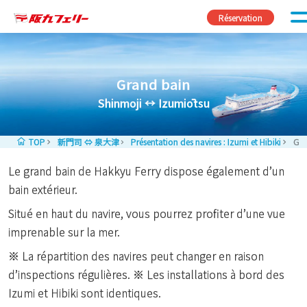
Passer au contenu
Réservation
Grand bain
Shinmoji ↔ Izumiōtsu
TOP
新門司 ⇔ 泉大津
Présentation des navires : Izumi et Hibiki
Gra
Le grand bain de Hakkyu Ferry dispose également d’un
bain extérieur.
Situé en haut du navire, vous pourrez profiter d’une vue
imprenable sur la mer.
※ La répartition des navires peut changer en raison
d’inspections régulières. ※ Les installations à bord des
Izumi et Hibiki sont identiques.