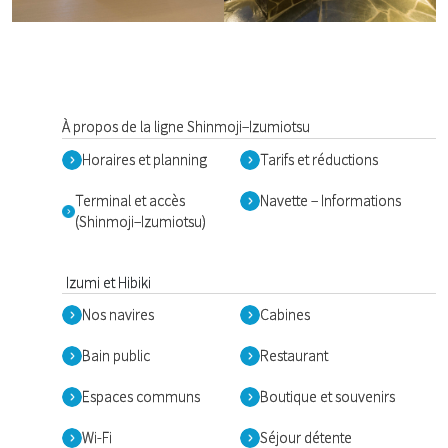
À propos de la ligne Shinmoji–Izumiotsu
Horaires et planning
Tarifs et réductions
Terminal et accès
Navette – Informations
(Shinmoji–Izumiotsu)
Izumi et Hibiki
Nos navires
Cabines
Bain public
Restaurant
Espaces communs
Boutique et souvenirs
Wi-Fi
Séjour détente