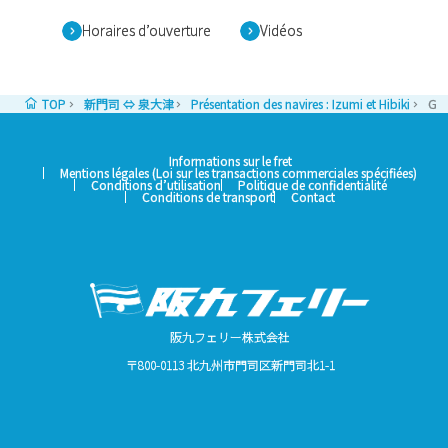
Horaires d’ouverture
Vidéos
TOP
新門司 ⇔ 泉大津
Présentation des navires : Izumi et Hibiki
Gra
Informations sur le fret
Mentions légales (Loi sur les transactions commerciales spécifiées)
Conditions d’utilisation
Politique de confidentialité
Conditions de transport
Contact
阪九フェリー株式会社
〒800-0113 北九州市門司区新門司北1-1