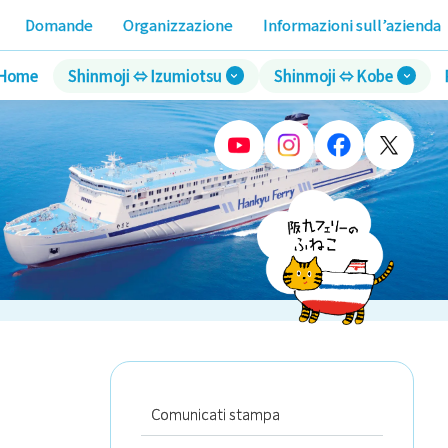
Domande
Organizzazione
Informazioni sull’azienda
Home
Shinmoji ⇔ Izumiotsu
Shinmoji ⇔ Kobe
Comunicati stampa