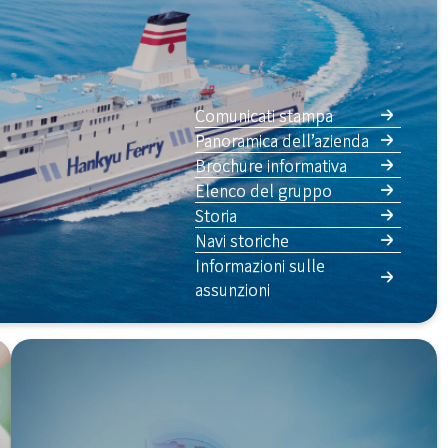
Comunicati stampa
Panoramica dell’azienda
Brochure informativa
Elenco del gruppo
Storia
Navi storiche
Informazioni sulle
assunzioni