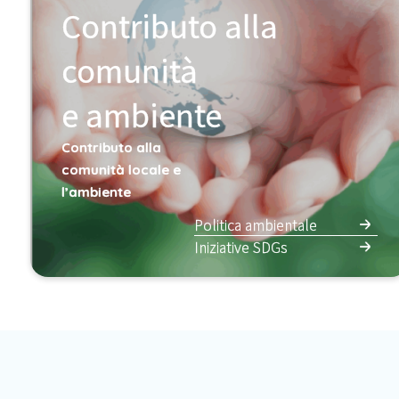
Contributo alla
comunità
e ambiente
Contributo alla
comunità locale e
l’ambiente
Politica ambientale
Iniziative SDGs