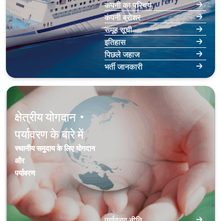
कंपनी का परिचय
कंपनी ब्रोशर
समूह सूची
इतिहास
पिछले जहाज
भर्ती जानकारी
क्षेत्रीय योगदान・
पर्यावरण के बारे में
स्थानीय समुदाय के लिए योगदान
और
पर्यावरण
पर्यावरण नीति