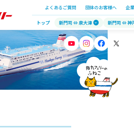
よくあるご質問
団体のお客様へ
企
トップ
新門司 ⇔ 泉大津
新門司 ⇔ 神