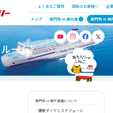
よくあるご質問
団体のお客様へ
企
トップ
新門司 ⇔ 泉大津
新門司 ⇔ 神
ールーム）
新門司 ↔︎ 神戸 航路について
運航ダイヤとスケジュール