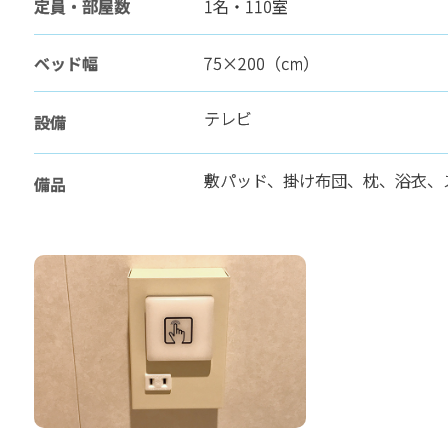
定員・部屋数
1名・110室
ベッド幅
75×200（cm）
テレビ
設備
敷パッド、掛け布団、枕、浴衣、
備品