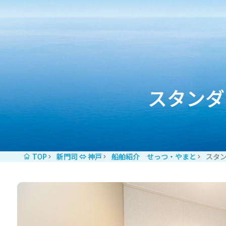
コンテンツへスキップ
スタンダ
TOP
新門司 ⇔ 神戸
船舶紹介 せっつ・やまと
スタ