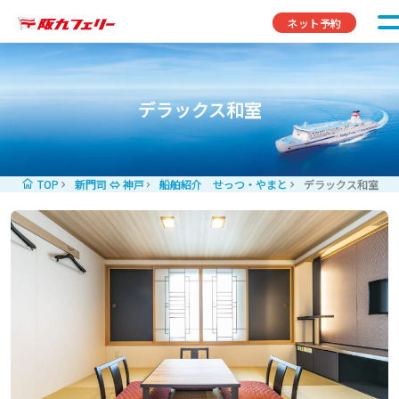
コンテンツへスキップ
ネット予約
デラックス和室
TOP
新門司 ⇔ 神戸
船舶紹介 せっつ・やまと
デラックス和室