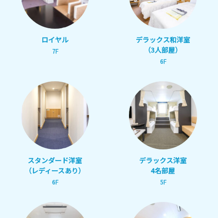
ロイヤル
デラックス和洋室
（3人部屋）
7F
6F
スタンダード洋室
デラックス洋室
（レディースあり）
4名部屋
6F
5F