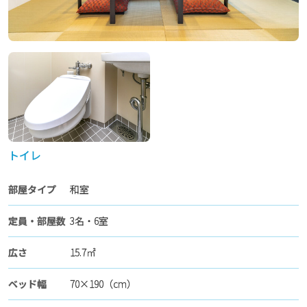
トイレ
部屋タイプ
和室
定員・部屋数
3名・6室
広さ
15.7㎡
ベッド幅
70×190（cm）