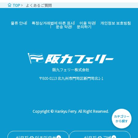
TOP
よくあるご質問
물류 안내
특정상거래법에 따른 표시
이용 약관
개인정보 보호방침
운송 약관
문의하기
阪九フェリー株式会社
〒800-0113 北九州市門司区新門司北1-1
전
예
회
결
선
승
기
체
약
원
제
내
선
타
에
에
에
에
에
대
대
대
대
대
Copyright © Hankyu Ferry. All Right Reserved.
하
하
하
하
하
カテゴリー
から探す
여
여
여
여
여
신모지 ⇔ 이즈미오쓰
신모지 ⇔ 고베