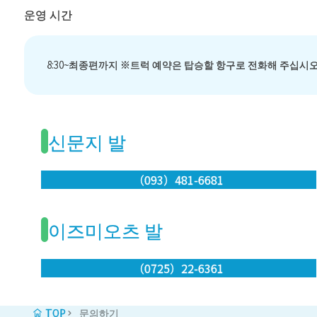
운영 시간
8:30~최종편까지 ※트럭 예약은 탑승할 항구로 전화해 주십시오
신문지 발
（093）481-6681
이즈미오츠 발
（0725）22-6361
TOP
문의하기