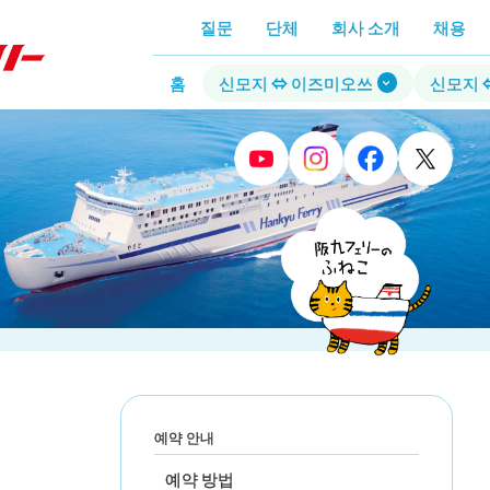
질문
단체
회사 소개
채용
홈
신모지 ⇔ 이즈미오쓰
신모지 
예약 안내
예약 방법