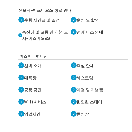
신모지–이즈미오쓰 항로 안내
운항 시간표 및 일정
운임 및 할인
승선장 및 교통 안내 (신모
연계 버스 안내
지–이즈미오쓰)
이즈미 · 히비키
선박 소개
객실 안내
대욕장
레스토랑
공용 공간
매점 및 기념품
Wi-Fi 서비스
편안한 스테이
영업시간
동영상