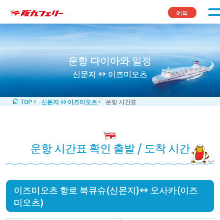
콘텐츠로 바로가기
예약
운항 다이아와 일정
신문지 ↔ 이즈미오츠
TOP
신문지 ⇔ 이즈미오츠
운항 시간표
운항 시간표 확인 출발 / 도착 시간
이즈미오츠 항로 북큐슈(신몬지)↔ 오사카(이즈
미오츠)