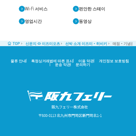
Wi-Fi 서비스
편안한 스테이
영업시간
동영상
TOP
신문지 ⇔ 이즈미오츠
선박 소개 이즈미・히비키
매점・기념품
물류 안내
특정상거래법에 따른 표시
이용 약관
개인정보 보호방침
운송 약관
문의하기
阪九フェリー株式会社
〒800-0113 北九州市門司区新門司北1-1