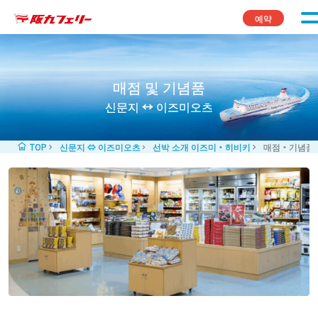
콘텐츠로 바로가기
예약
매점 및 기념품
신문지 ↔ 이즈미오츠
TOP
신문지 ⇔ 이즈미오츠
선박 소개 이즈미・히비키
매점・기념품