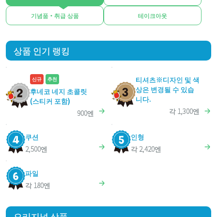
기념품・취급 상품
테이크아웃
상품 인기 랭킹
티셔츠※디자인 및 색
신규
추천
상은 변경될 수 있습
후네코 네지 초콜릿
니다.
(스티커 포함)
각 1,300엔
900엔
쿠션
인형
2,500엔
각 2,420엔
파일
각 180엔
오리지널 상품