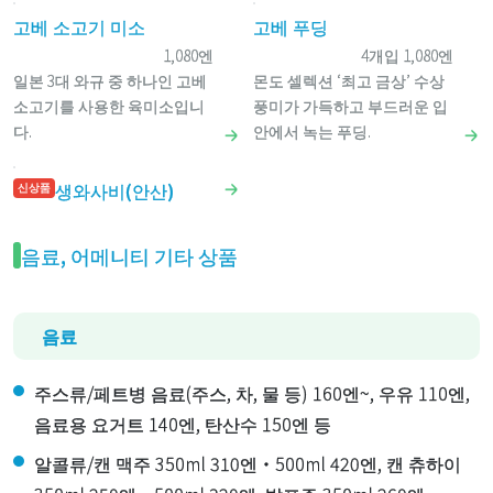
고베 소고기 미소
고베 푸딩
1,080엔
4개입 1,080엔
일본 3대 와규 중 하나인 고베
몬도 셀렉션 ‘최고 금상’ 수상
소고기를 사용한 육미소입니
풍미가 가득하고 부드러운 입
다.
안에서 녹는 푸딩.
생와사비(안산)
신상품
음료, 어메니티 기타 상품
음료
주스류/페트병 음료(주스, 차, 물 등) 160엔~, 우유 110엔,
음료용 요거트 140엔, 탄산수 150엔 등
알콜류/캔 맥주 350ml 310엔・500ml 420엔, 캔 츄하이