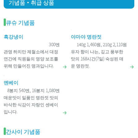
기념품・취급 상품
큐슈 기념품
흑강냉이
야마야 명란젓
300엔
140g 1,460원, 210g 2,110원
관영 하치만 제철소에서 대정
유자 향이 나는, 깊고 풍부한
연간에 직원들의 영양 보조를
맛의 168시간(7일) 숙성된 매
위해 만들어진 명과입니다.
운 명란젓.
멘베이
8봉지 540엔, 16봉지 1,080엔
매운맛이 일품인 명란젓 맛의
바삭한 식감이 자랑인 센베이
입니다.
간사이 기념품