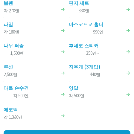
볼펜
편지 세트
각 270엔
330엔
파일
마스코트 키홀더
각 180엔
990엔
나무 퍼즐
후네코 스티커
1,500엔
350엔~
쿠션
지우개 (3개입)
2,500엔
440엔
타올 손수건
양말
각 500엔
각 500엔
에코백
각 1,380엔