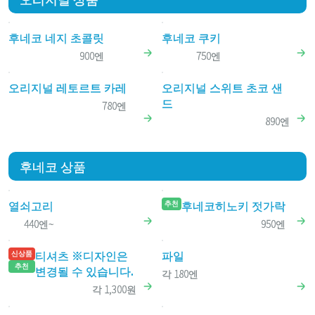
후네코 네지 초콜릿
후네코 쿠키
900엔
750엔
오리지널 레토르트 카레
오리지널 스위트 초코 샌
드
780엔
890엔
후네코 상품
열쇠고리
후네코히노키 젓가락
추천
440엔~
950엔
티셔츠 ※디자인은
파일
신상품
추천
변경될 수 있습니다.
각 180엔
각 1,300원