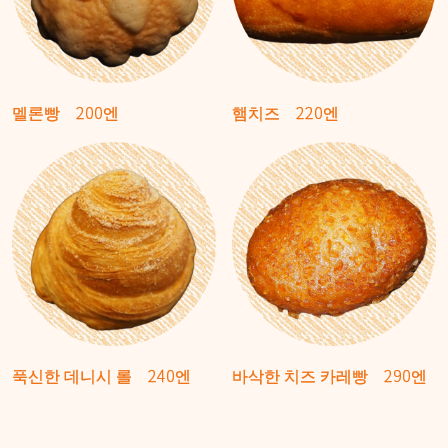
멜론빵
200엔
햄치즈
220엔
푹신한 데니시 롤
240엔
바삭한 치즈 카레빵
290엔