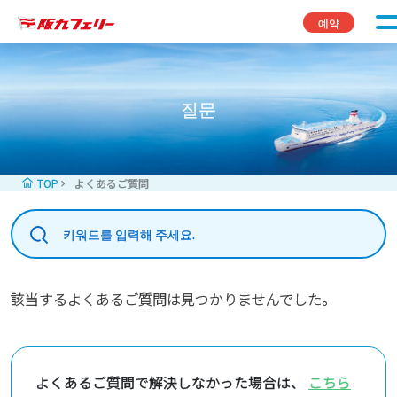
콘텐츠로 바로가기
예약
질문
TOP
よくあるご質問
該当するよくあるご質問は見つかりませんでした。
よくあるご質問で解決しなかった場合は、
こちら