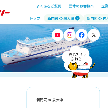
よくあるご質問
団体のお客様へ
企
トップ
新門司 ⇔ 泉大津
新門司 ⇔ 神
新門司 ⇔ 泉大津