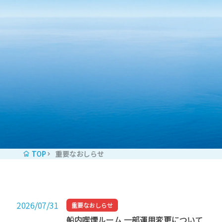
コンテンツへスキップ
TOP
重要なおしらせ
2026/07/31
重要なおしらせ
船内喫煙ルーム 一部運用変更について