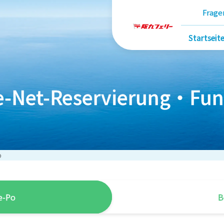
Frage
Startseit
e-Net-Reservierung・Fun
o
e-Po
B