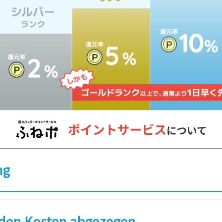
ng
den Kosten abgezogen.