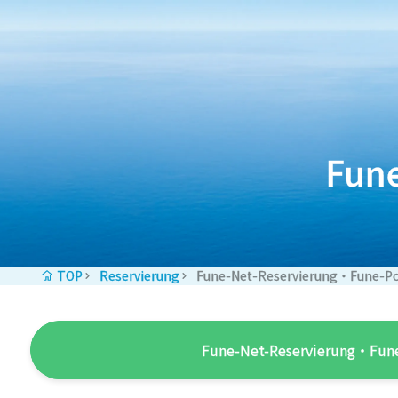
Zum Inhalt springen
Fun
TOP
Reservierung
Fune-Net-Reservierung・Fune-P
Fune-Net-Reservierung・Fun