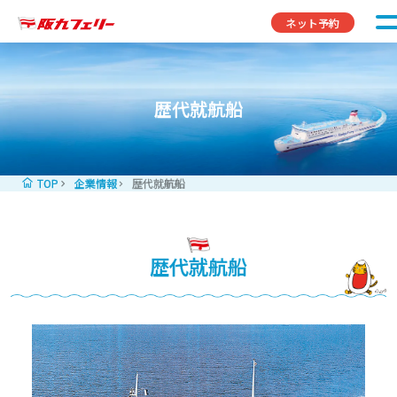
コンテンツへスキップ
ネット予約
歴代就航船
TOP
企業情報
歴代就航船
歴代就航船