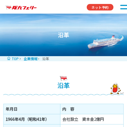
コンテンツへスキップ
ネット予約
沿革
TOP
企業情報
沿革
沿革
年月日
内 容
1966年4月（昭和41年）
会社設立 資本金2億円