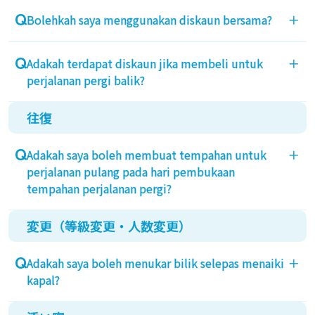
Dokumen yang diperlukan untuk diskaun boleh
2/29.
lebih awal.
Bolehkah saya menggunakan diskaun bersama?
＋
disahkan di kaunter pada hari tersebut dan boleh
Selain itu, ahli dengan pangkat emas dan ke atas
(Pendaftaran untuk perjalanan pulang juga akan
diubah.
yang membuat tempahan melalui internet boleh
mengikuti syarat yang sama)
Diskaun berganda (penggunaan dua kali) tidak
Adakah terdapat diskaun jika membeli untuk
＋
mula membuat tempahan pada pukul 9 pagi satu
Contoh: Tarikh mula tempahan untuk 4/29, 4/30,
dibenarkan.
perjalanan pergi balik?
hari sebelum dua bulan.
dan 5/1 adalah pada 2/28. Namun, untuk tahun
(Pendaftaran untuk perjalanan pulang juga akan
lompat, tarikh mula tempahan untuk 4/30 dan 5/1
往復
Tiada diskaun untuk perjalanan pergi balik.
mengikuti syarat yang sama)
adalah pada 2/29.
Tempahan melalui internet (kecuali untuk tempoh
Contoh: Tarikh mula tempahan untuk 4/29, 4/30,
Adakah saya boleh membuat tempahan untuk
＋
C dan D) akan mendapat diskaun 20%.
dan 5/1 adalah pada 2/28. Namun, untuk tahun
perjalanan pulang pada hari pembukaan
lompat, tarikh mula tempahan untuk 4/30 dan 5/1
tempahan perjalanan pergi?
adalah pada 2/29.
変更（等級変更・人数変更）
Walaupun anda menaiki kapal pergi dan balik,
tempahan akan dibuka masing-masing 2 bulan
Adakah saya boleh menukar bilik selepas menaiki
＋
sebelum pada pukul 9 pagi. Sila ambil perhatian
kapal?
bahawa tempahan untuk perjalanan pulang tidak
boleh dibuat semasa membuat tempahan untuk