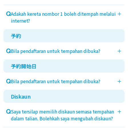
Anda tidak boleh membuat tempahan trak melalui
Adakah kereta nombor 1 boleh ditempah melalui
＋
internet. Sila hubungi nombor berikut.
internet?
Shinmoji (093)481-6681, Izumiotsu (0725)22-6361,
Kobe (078)857-1223
予約
Kereta nombor 1 boleh ditempah melalui dail
kargo tanpa mengira bentuk badan.
Bila pendaftaran untuk tempahan dibuka?
＋
Tempahan melalui internet tidak tersedia.
予約開始日
Pendaftaran akan bermula pada pukul 9 pagi pada
hari yang sama dua bulan sebelum tarikh berlepas.
Bila pendaftaran untuk tempahan dibuka?
＋
Contoh: Tarikh mula tempahan untuk 4/29 dan
4/30 adalah pada 3/1. Namun, untuk tahun lompat,
Diskaun
Pendaftaran akan bermula pada pukul 9 pagi pada
tarikh mula tempahan untuk 4/29 adalah pada
hari yang sama dua bulan sebelum tarikh berlepas.
2/29.
Saya tersilap memilih diskaun semasa tempahan
＋
Contoh: Tarikh mula tempahan untuk 4/29 dan
Selain itu, ahli dengan pangkat emas dan ke atas
dalam talian. Bolehkah saya mengubah diskaun?
4/30 adalah pada 3/1. Namun, untuk tahun lompat,
boleh memulakan tempahan dalam talian pada
tarikh mula tempahan untuk 4/29 adalah pada
pukul 9 pagi pada hari yang sama dua bulan + 1 hari