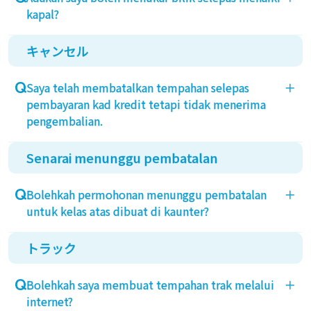
kapal?
キャンセル
Jika terdapat kekosongan, anda boleh menukar
kepada kelas yang lebih tinggi. (Perubahan kepada
Saya telah membatalkan tempahan selepas
＋
kelas yang lebih rendah di dalam kapal tidak
pembayaran kad kredit tetapi tidak menerima
diterima)
pengembalian.
Sila maklumkan kepada kaunter informasi di dalam
kapal selepas anda menaiki kapal.
Senarai menunggu pembatalan
Setelah pembatalan, pengembalian dana akan
dilakukan ke akaun anda oleh syarikat kad kredit
Bolehkah permohonan menunggu pembatalan
＋
yang anda gunakan. Untuk pertanyaan mengenai
untuk kelas atas dibuat di kaunter?
tarikh pengembalian, sila hubungi syarikat kad
kredit. Jika sudah lebih dari 2 bulan sejak
トラック
Permohonan menunggu pembatalan untuk kelas
pembatalan dan anda belum menerima
atas akan diterima di kaunter informasi dalam kapal
pengembalian, sila hubungi syarikat kad terlebih
Bolehkah saya membuat tempahan trak melalui
＋
setelah anda menaiki kapal.
dahulu, dan jika masalah tidak diselesaikan, sila
internet?
hubungi pusat tempahan.