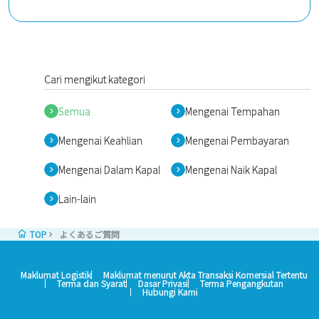
untuk pendaftaran internet boleh mula mendaftar
pada pukul 9 pagi, satu hari lebih awal daripada
dua bulan sebelum tarikh. (Syarat yang sama juga
terpakai untuk perjalanan pulang)
Cari mengikut kategori
Semua
Mengenai Tempahan
Mengenai Keahlian
Mengenai Pembayaran
Mengenai Dalam Kapal
Mengenai Naik Kapal
Lain-lain
TOP
よくあるご質問
Maklumat Logistik
Maklumat menurut Akta Transaksi Komersial Tertentu
Terma dan Syarat
Dasar Privasi
Terma Pengangkutan
Hubungi Kami