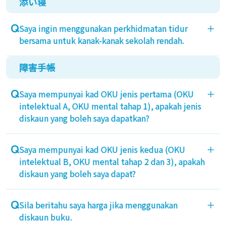
添い寝
Jika ada kekosongan, anda boleh menukar kepada
perjalanan pergi.
kelas yang lebih tinggi.
Saya ingin menggunakan perkhidmatan tidur
＋
Sila maklumkan kepada kaunter informasi di dalam
bersama untuk kanak-kanak sekolah rendah.
kapal selepas menaiki. (Perubahan kelas yang lebih
rendah di dalam kapal tidak diterima)
障害手帳
Pelajar sekolah rendah tidak boleh menggunakan
perkhidmatan tidur bersama. Caj tambang akan
Saya mempunyai kad OKU jenis pertama (OKU
＋
dikenakan.
intelektual A, OKU mental tahap 1), apakah jenis
Bagi setiap seorang dewasa, seorang kanak-kanak
diskaun yang boleh saya dapatkan?
(belum bersekolah) boleh tidur bersama.
Harga tiket untuk individu dan seorang penjaga,
Saya mempunyai kad OKU jenis kedua (OKU
＋
serta harga penghantaran kereta (1 unit) yang
intelektual B, OKU mental tahap 2 dan 3), apakah
dipandu oleh salah satu daripada mereka akan
diskaun yang boleh saya dapat?
mendapat diskaun 50% daripada harga tetap.
Diskaun 50% hanya untuk harga bilik standard bagi
Sila beritahu saya harga jika menggunakan
＋
individu tersebut. Diskaun tidak dikenakan ke atas
diskaun buku.