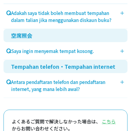
penjaga dan tambang pengangkutan kereta.
Simulasi internet hanya menunjukkan harga dengan
Adakah saya tidak boleh membuat tempahan
＋
diskaun internet.
dalam talian jika menggunakan diskaun buku?
Sila hubungi kami untuk maklumat mengenai harga
selepas diskaun buku.
空席照会
Tempahan dalam talian boleh dibuat. Anda boleh
menukar pilihan diskaun pada skrin tempahan
Saya ingin menyemak tempat kosong.
＋
kepada diskaun buku.
Tempahan telefon・Tempahan internet
Pengesahan tempat kosong memerlukan
pendaftaran ahli. Setelah mendaftar, anda boleh
Antara pendaftaran telefon dan pendaftaran
＋
memilih tarikh perjalanan dan menyemak tempat
internet, yang mana lebih awal?
kosong.
Pendaftaran telefon dan internet bermula
serentak. Pendaftaran dibuka pada hari yang sama
dua bulan sebelum tarikh pada pukul 9 pagi.
よくあるご質問で解決しなかった場合は、
こちら
Selain itu, ahli dengan pangkat emas dan ke atas
からお問い合わせください。