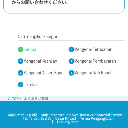
からお問い合わせください。
Cari mengikut kategori
Semua
Mengenai Tempahan
Mengenai Keahlian
Mengenai Pembayaran
Mengenai Dalam Kapal
Mengenai Naik Kapal
Lain-lain
TOP
よくあるご質問
Maklumat Logistik
Maklumat menurut Akta Transaksi Komersial Tertentu
Terma dan Syarat
Dasar Privasi
Terma Pengangkutan
Hubungi Kami