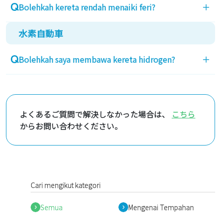
Bolehkah kereta rendah menaiki feri?
＋
水素自動車
Kereta yang sangat rendah mungkin tidak dapat
menaiki feri.
Bolehkah saya membawa kereta hidrogen?
＋
Sila semak maklumat untuk pelanggan yang
menaiki kereta persendirian.
Anda boleh membawa kereta hidrogen yang
menggunakan hidrogen sebagai sumber tenaga.
Walau bagaimanapun, kami tidak membenarkan
よくあるご質問で解決しなかった場合は、
こちら
nombor sementara atau kemasukan tanpa
からお問い合わせください。
pemandu.
Oleh kerana terdapat penetapan lokasi pemuatan
dalam peraturan peralatan kapal,
pendaftaran sijil pendaftaran kenderaan tidak
Cari mengikut kategori
dibenarkan, dan kemasukan tanpa tiket tidak boleh
dilakukan.
Semua
Mengenai Tempahan
Sila datang ke kaunter terminal sekurang-