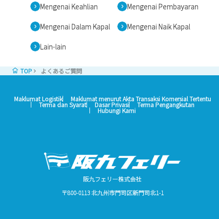
Mengenai Keahlian
Mengenai Pembayaran
kurangnya 90 minit sebelum berlepas.
Untuk maklumat lanjut, sila rujuk kepada
Mengenai Dalam Kapal
Mengenai Naik Kapal
pelanggan yang membawa kereta penumpang.
Lain-lain
TOP
よくあるご質問
Maklumat Logistik
Maklumat menurut Akta Transaksi Komersial Tertentu
Terma dan Syarat
Dasar Privasi
Terma Pengangkutan
Hubungi Kami
Semua
Mengenai
Mengenai
Mengenai
Mengenai
Mengenai
Lain-
Tempahan
Keahlian
Pembayaran
Dalam
Naik
lain
Kapal
Kapal
阪九フェリー株式会社
〒800-0113 北九州市門司区新門司北1-1