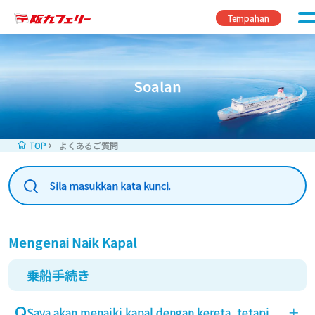
Skip to content
Tempahan
Soalan
TOP
よくあるご質問
Mengenai Naik Kapal
乗船手続き
Saya akan menaiki kapal dengan kereta, tetapi
＋