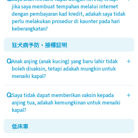
jika saya membuat tempahan melalui internet
dengan pembayaran kad kredit, adakah saya tidak
perlu melakukan prosedur di kaunter pada hari
keberangkatan?
狂犬病予防・接種証明
Untuk mengeluarkan tiket kapal, anda perlu
melakukan prosedur di kaunter pada hari
Anak anjing (anak kucing) yang baru lahir tidak
＋
keberangkatan.
boleh divaksin, tetapi adakah mungkin untuk
Pelanggan yang mendapatkan tiket tanpa kertas
menaiki kapal?
melalui kod QR dari halaman ahli f-net tidak perlu
datang ke kaunter.
Kami mohon maaf, vaksinasi adalah syarat untuk
Saya tidak dapat memberikan vaksin kepada
＋
Sila sediakan kod QR yang diperoleh pada hari
menaiki kapal.
anjing tua, adakah kemungkinan untuk menaiki
tersebut.
kapal?
低床車
Kami mohon maaf, vaksinasi adalah syarat untuk
menaiki kapal.