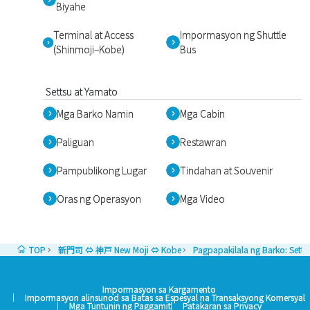
Biyahe
Terminal at Access
Impormasyon ng Shuttle
(Shinmoji–Kobe)
Bus
Settsu at Yamato
Mga Barko Namin
Mga Cabin
Paliguan
Restawran
Pampublikong Lugar
Tindahan at Souvenir
Oras ng Operasyon
Mga Video
TOP
新門司 ⇔ 神戸 New Moji ⇔ Kobe
Pagpapakilala ng Barko: Setts
Impormasyon sa Kargamento
Impormasyon alinsunod sa Batas sa Espesyal na Transaksyong Komersyal
Mga Tuntunin ng Paggamit
Patakaran sa Privacy