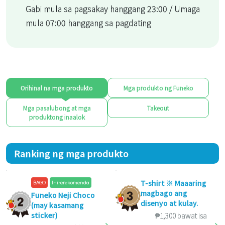
Gabi mula sa pagsakay hanggang 23:00 / Umaga
mula 07:00 hanggang sa pagdating
Orihinal na mga produkto
Mga produkto ng Funeko
Mga pasalubong at mga
Takeout
produktong inaalok
Ranking ng mga produkto
T-shirt ※ Maaaring
BAGO
Inirerekomenda
magbago ang
Funeko Neji Choco
disenyo at kulay.
(may kasamang
sticker)
₱1,300 bawat isa