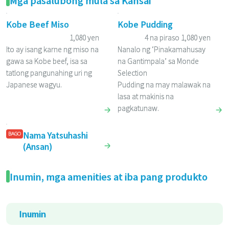
Kobe Beef Miso
Kobe Pudding
1,080 yen
4 na piraso 1,080 yen
Ito ay isang karne ng miso na
Nanalo ng ‘Pinakamahusay
gawa sa Kobe beef, isa sa
na Gantimpala’ sa Monde
tatlong pangunahing uri ng
Selection
Japanese wagyu.
Pudding na may malawak na
lasa at makinis na
pagkatunaw.
Nama Yatsuhashi
BAGO
(Ansan)
Inumin, mga amenities at iba pang produkto
Inumin