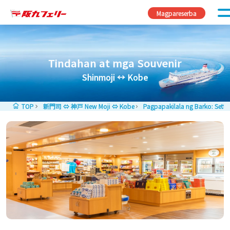
Skip to content
Magpareserba
Tindahan at mga Souvenir
Shinmoji ↔︎ Kobe
TOP
新門司 ⇔ 神戸 New Moji ⇔ Kobe
Pagpapakilala ng Barko: Setts