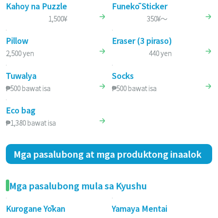
Kahoy na Puzzle
Funekō Sticker
1,500¥
350¥～
Pillow
Eraser (3 piraso)
2,500 yen
440 yen
Tuwalya
Socks
₱500 bawat isa
₱500 bawat isa
Eco bag
₱1,380 bawat isa
Mga pasalubong at mga produktong inaalok
Mga pasalubong mula sa Kyushu
Kurogane Yōkan
Yamaya Mentai