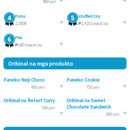
900 yen
Puno
stuffed toy
2,500¥
₱2,420 bawat isa
File
₱180 bawat isa
Orihinal na mga produkto
Funeko Neji Choco
Funeko Cookie
900 yen
750 yen
Orihinal na Retort Curry
Orihinal na Sweet
Chocolate Sandwich
780 yen
890 yen