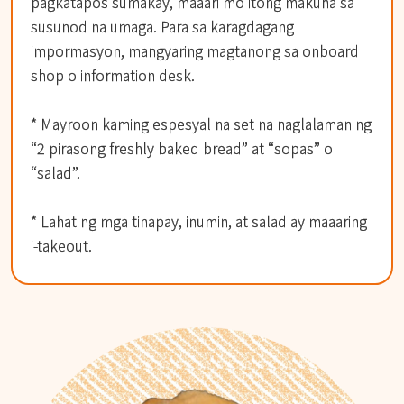
pagkatapos sumakay, maaari mo itong makuha sa
susunod na umaga. Para sa karagdagang
impormasyon, mangyaring magtanong sa onboard
shop o information desk.
* Mayroon kaming espesyal na set na naglalaman ng
“2 pirasong freshly baked bread” at “sopas” o
“salad”.
* Lahat ng mga tinapay, inumin, at salad ay maaaring
i-takeout.