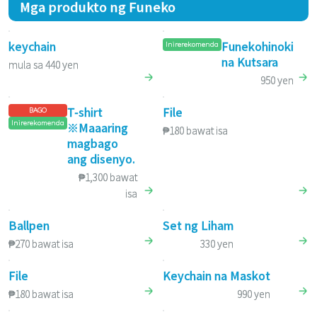
Mga produkto ng Funeko
keychain
Funekohinoki
Inirerekomenda
na Kutsara
mula sa 440 yen
950 yen
T-shirt
File
BAGO
Inirerekomenda
※Maaaring
₱180 bawat isa
magbago
ang disenyo.
₱1,300 bawat
isa
Ballpen
Set ng Liham
₱270 bawat isa
330 yen
File
Keychain na Maskot
₱180 bawat isa
990 yen