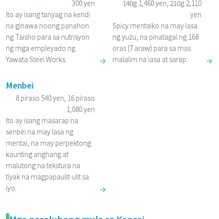
300 yen
140g 1,460 yen, 210g 2,110
Ito ay isang tanyag na kendi
yen
na ginawa noong panahon
Spicy mentaiko na may lasa
ng Taisho para sa nutrisyon
ng yuzu, na pinatagal ng 168
ng mga empleyado ng
oras (7 araw) para sa mas
Yawata Steel Works.
malalim na lasa at sarap.
Menbei
8 piraso 540 yen, 16 piraso
1,080 yen
Ito ay isang masarap na
senbei na may lasa ng
mentai, na may perpektong
kaunting anghang at
malutong na tekstura na
tiyak na magpapaulit-ulit sa
iyo.
Mga pasalubong mula sa Kansai