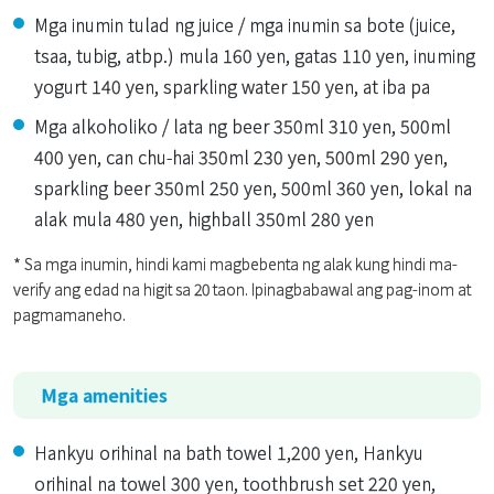
Mga inumin tulad ng juice / mga inumin sa bote (juice,
tsaa, tubig, atbp.) mula 160 yen, gatas 110 yen, inuming
yogurt 140 yen, sparkling water 150 yen, at iba pa
Mga alkoholiko / lata ng beer 350ml 310 yen, 500ml
400 yen, can chu-hai 350ml 230 yen, 500ml 290 yen,
sparkling beer 350ml 250 yen, 500ml 360 yen, lokal na
alak mula 480 yen, highball 350ml 280 yen
* Sa mga inumin, hindi kami magbebenta ng alak kung hindi ma-
verify ang edad na higit sa 20 taon. Ipinagbabawal ang pag-inom at
pagmamaneho.
Mga amenities
Hankyu orihinal na bath towel 1,200 yen, Hankyu
orihinal na towel 300 yen, toothbrush set 220 yen,